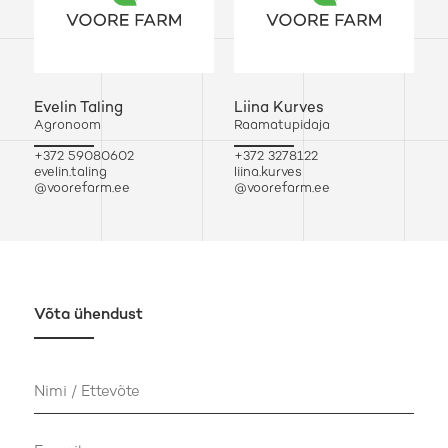
Evelin Taling
Liina Kurves
Agronoom
Raamatupidaja
+372 59080
602
+372 3278122
evelin.taling
liina.kurves
@voorefarm.ee
@voorefarm.ee
Võta ühendust