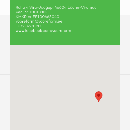
Rahu 4 Viru-Jaagupi 46604 Lääne-Virumaa
Reg. nr 10013883
KMKR nr EE100465040
voorefarm@voorefarm.ee
+372 3278120
www.facebook.com/voorefarm