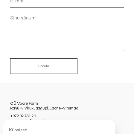
OÜ Voore Farm
Rahu 4, Viru-Jaagupi, Lääne-Virumaa
+372 32 781 20
voorefarm@voorefarm.ee
Küpsised
Facebook
/
Youtube