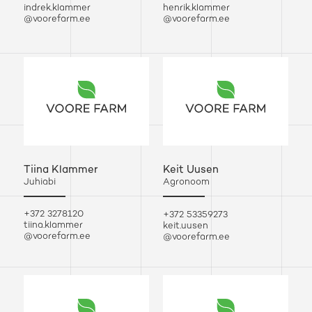
indrek.klammer
henrik.klammer
@voorefarm.ee
@voorefarm.ee
Tiina Klammer
Keit Uusen
Juhiabi
Agronoom
+372 3278120
+372 53359273
tiina.klammer
keit.uusen
@voorefarm.ee
@voorefarm.ee